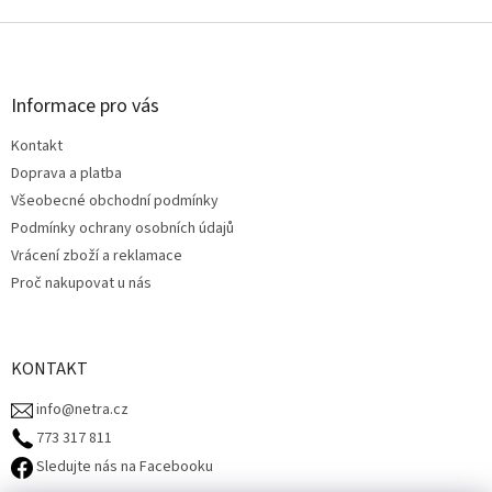
Z
á
p
a
Informace pro vás
t
Kontakt
í
Doprava a platba
Všeobecné obchodní podmínky
Podmínky ochrany osobních údajů
Vrácení zboží a reklamace
Proč nakupovat u nás
KONTAKT
info@netra.cz
773 317 811‬
Sledujte nás na Facebooku