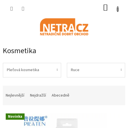
Přejít
NÁKUP
na
obsah
KOŠÍK
Kosmetika
Pleťová kosmetika
Ruce
Ř
a
Nejlevnější
Nejdražší
Abecedně
z
e
V
n
Novinka
ý
í
p
p