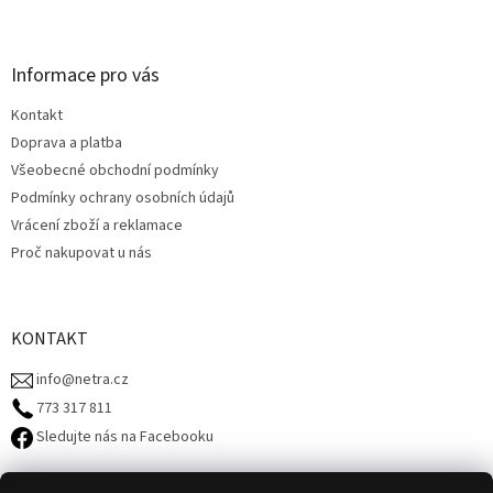
Z
á
p
a
Informace pro vás
t
Kontakt
í
Doprava a platba
Všeobecné obchodní podmínky
Podmínky ochrany osobních údajů
Vrácení zboží a reklamace
Proč nakupovat u nás
KONTAKT
info@netra.cz
773 317 811‬
Sledujte nás na Facebooku