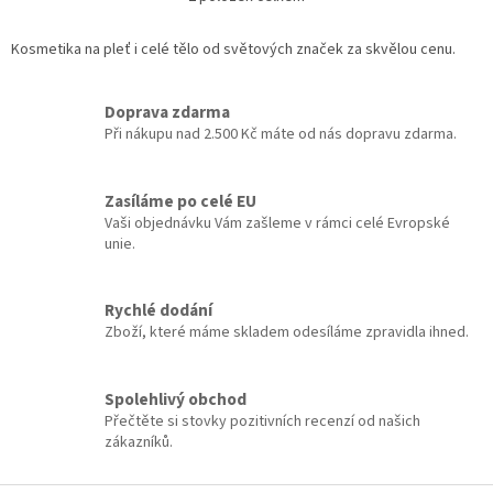
O
v
l
Kosmetika na pleť i celé tělo od světových značek za skvělou cenu.
á
d
a
Doprava zdarma
c
Při nákupu nad 2.500 Kč máte od nás dopravu zdarma.
í
p
r
Zasíláme po celé EU
v
Vaši objednávku Vám zašleme v rámci celé Evropské
k
unie.
y
v
ý
Rychlé dodání
p
Zboží, které máme skladem odesíláme zpravidla ihned.
i
s
u
Spolehlivý obchod
Přečtěte si stovky pozitivních recenzí od našich
zákazníků.