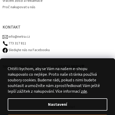
Vrácení zboží a reklamace
Proč nakupovat u nás
KONTAKT
info@netra.cz
773 317 811‬
Sledujte nás na Facebooku
Spravuje JAMACOM, s.r.o.
Design by
FILIPES MEDIA
🧡
Chtěli bychom, aby se Vám na našem e-shopu
nakupovalo co nejlépe. Proto naše stránka používá
soubory cookies. Budeme rádi, pokud s nimi budete
souhlasit a umožníte nám zprostředkovat Vám ještě
lepší zážitek z nakupování.
Více informací
zde
.
Nastavení
Vytvořil Shoptet