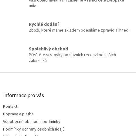
Vaši objednávku Vám zašleme v rámci celé Evropské
unie.
Rychlé dodání
Zboží, které máme skladem odesíláme zpravidla ihned.
Spolehlivý obchod
Přečtěte si stovky pozitivních recenzí od našich
zákazníků.
Z
á
p
a
Informace pro vás
t
Kontakt
í
Doprava a platba
Všeobecné obchodní podmínky
Podmínky ochrany osobních údajů