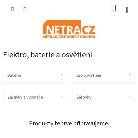
Přejít
NÁKUP
na
obsah
KOŠÍK
Elektro, baterie a osvětlení
Baterie
LED osvětlení
Zásuvky a vypínače
Žárovky
Produkty teprve připravujeme.