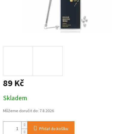
89 Kč
Měrná
Skladem
cena:
Můžeme doručit do:
7.8.2026
Přidat do košíku