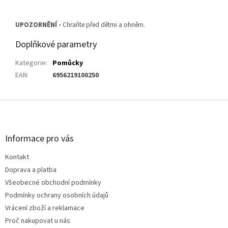
UPOZORNĚNÍ -
Chraňte před dětmi a ohněm.
Doplňkové parametry
Kategorie
:
Pomůcky
EAN
:
6956219100250
Z
á
p
a
Informace pro vás
t
Kontakt
í
Doprava a platba
Všeobecné obchodní podmínky
Podmínky ochrany osobních údajů
Vrácení zboží a reklamace
Proč nakupovat u nás