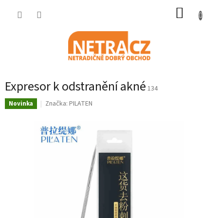
Přejít
NÁKUP
na
obsah
KOŠÍK
Expresor k odstranění akné
134
Značka:
PILATEN
Novinka