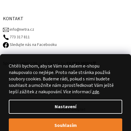
KONTAKT
info@netra.cz
773 317 811‬
Sledujte nás na Facebooku
Spravuje JAMACOM, s.r.o.
Design by
FILIPES MEDIA
🧡
Chtěli bychom, aby se Vám na našem e-shopu
nakupovalo co nejlépe. Proto naše stránka používá
soubory cookies. Budeme rádi, pokud s nimi budete
souhlasit a umožníte nám zprostředkovat Vám ještě
lepší zážitek z nakupování.
Více informací
zde
.
Nastavení
Vytvořil Shoptet
Souhlasím
Copyright 2026
NETRA
. Všechna práva vyhrazena.