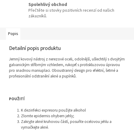
Spolehlivý obchod
Přečtěte si stovky pozitivních recenzí od našich
zákazníků.
Popis
Detailní popis produktu
Jemný kovový nástroj z nerezové oceli, odolnější, ušlechtilý s dvojitým
galvanickým stříbrným vzhledem, rukojeť s protiskluzovou úpravou
pro snadnou maniuplaci. Oboustranný design pro efektní, šetrné a
profesionální odstranění akné a pupínků.
POUŽITÍ
K dezinfekci expresoru použijte alkohol
Zlomte epidermis ohybem jehly;
Zakryjte akné kruhovou částí, posuňte ocelovou jehlu a
vymačkejte akné.