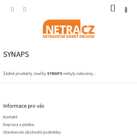
Přejít
NÁKUP
na
obsah
KOŠÍK
SYNAPS
Žádné produkty značky
SYNAPS
nebyly nalezeny...
Z
á
p
a
Informace pro vás
t
Kontakt
í
Doprava a platba
Všeobecné obchodní podmínky