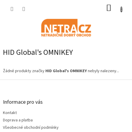
Přejít
NÁKUP
na
obsah
KOŠÍK
HID Global's OMNIKEY
Žádné produkty značky
HID Global's OMNIKEY
nebyly nalezeny...
Z
á
p
a
Informace pro vás
t
Kontakt
í
Doprava a platba
Všeobecné obchodní podmínky