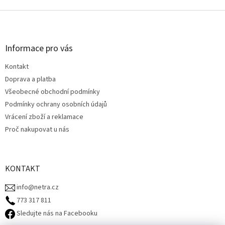
Z
á
p
a
Informace pro vás
t
Kontakt
í
Doprava a platba
Všeobecné obchodní podmínky
Podmínky ochrany osobních údajů
Vrácení zboží a reklamace
Proč nakupovat u nás
KONTAKT
info@netra.cz
773 317 811‬
Sledujte nás na Facebooku