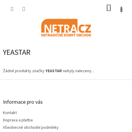
Přejít
NÁKUP
na
obsah
KOŠÍK
YEASTAR
Žádné produkty značky
YEASTAR
nebyly nalezeny...
Z
á
p
a
Informace pro vás
t
Kontakt
í
Doprava a platba
Všeobecné obchodní podmínky