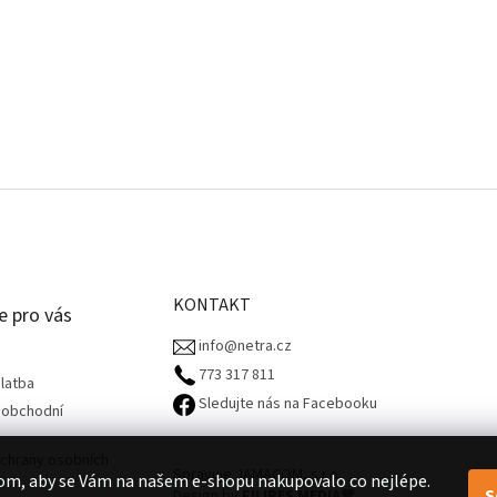
KONTAKT
e pro vás
info@netra.cz
773 317 811‬
latba
Sledujte nás na Facebooku
 obchodní
chrany osobních
Spravuje JAMACOM, s.r.o.
om, aby se Vám na našem e-shopu nakupovalo co nejlépe.
S
Design by
FILIPES MEDIA
🧡