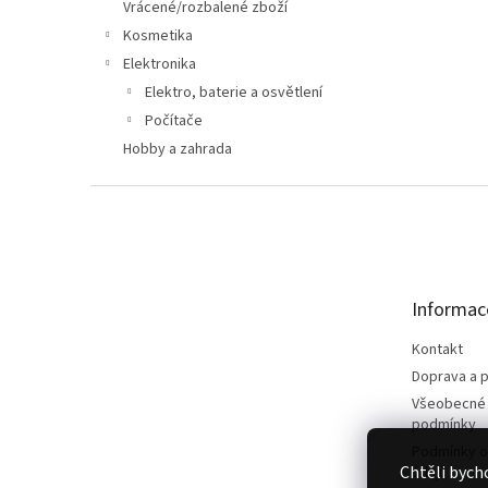
n
Vrácené/rozbalené zboží
e
Kosmetika
l
Elektronika
Elektro, baterie a osvětlení
Počítače
Hobby a zahrada
Z
á
p
a
t
Informac
í
Kontakt
Doprava a p
Všeobecné
podmínky
Podmínky o
Chtěli bych
údajů