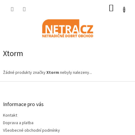
Přejít
NÁKUP
na
obsah
KOŠÍK
Xtorm
Žádné produkty značky
Xtorm
nebyly nalezeny...
Z
á
p
a
Informace pro vás
t
Kontakt
í
Doprava a platba
Všeobecné obchodní podmínky