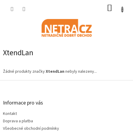
Přejít
NÁKUP
na
obsah
KOŠÍK
XtendLan
Žádné produkty značky
XtendLan
nebyly nalezeny...
Z
á
p
a
Informace pro vás
t
Kontakt
í
Doprava a platba
Všeobecné obchodní podmínky