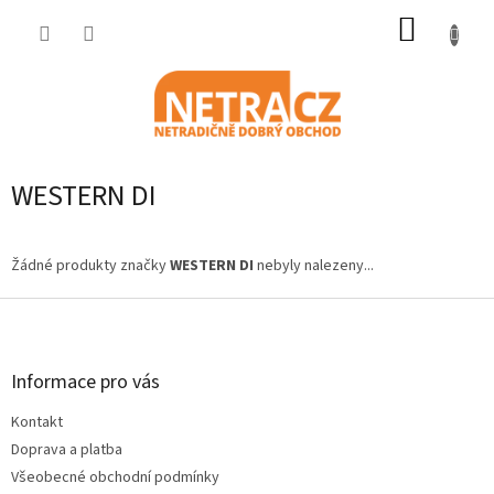
Přejít
NÁKUP
na
obsah
KOŠÍK
WESTERN DI
Žádné produkty značky
WESTERN DI
nebyly nalezeny...
Z
á
p
a
Informace pro vás
t
Kontakt
í
Doprava a platba
Všeobecné obchodní podmínky