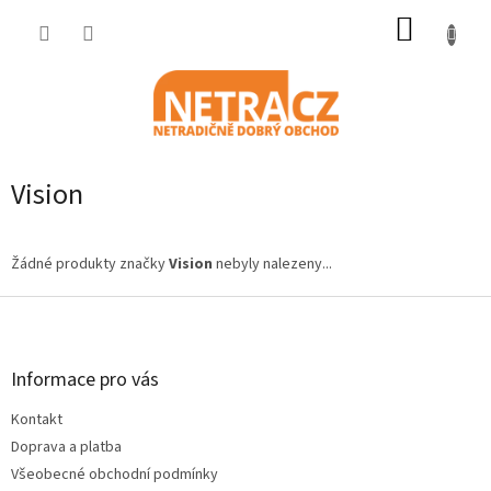
Přejít
NÁKUP
na
obsah
KOŠÍK
Vision
Žádné produkty značky
Vision
nebyly nalezeny...
Z
á
p
a
Informace pro vás
t
Kontakt
í
Doprava a platba
Všeobecné obchodní podmínky