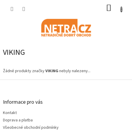
Přejít
NÁKUP
na
obsah
KOŠÍK
VIKING
Žádné produkty značky
VIKING
nebyly nalezeny...
Z
á
p
a
Informace pro vás
t
Kontakt
í
Doprava a platba
Všeobecné obchodní podmínky