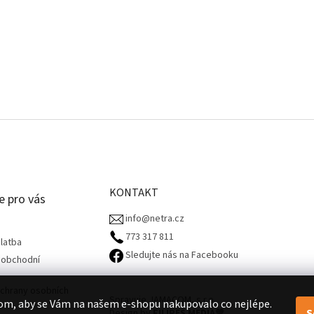
KONTAKT
e pro vás
info@netra.cz
773 317 811‬
latba
Sledujte nás na Facebooku
 obchodní
chrany osobních
Spravuje JAMACOM, s.r.o.
om, aby se Vám na našem e-shopu nakupovalo co nejlépe.
S
Design by
FILIPES MEDIA
🧡