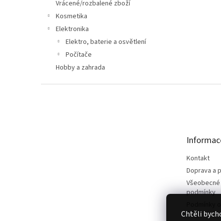
n
Vrácené/rozbalené zboží
e
Kosmetika
l
Elektronika
Elektro, baterie a osvětlení
Počítače
Hobby a zahrada
Z
á
p
a
t
Informac
í
Kontakt
Doprava a p
Všeobecné
podmínky
Podmínky o
Chtěli bych
údajů