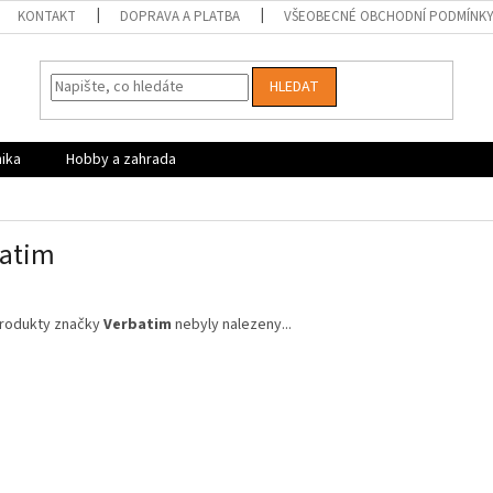
KONTAKT
DOPRAVA A PLATBA
VŠEOBECNÉ OBCHODNÍ PODMÍNK
HLEDAT
nika
Hobby a zahrada
atim
rodukty značky
Verbatim
nebyly nalezeny...