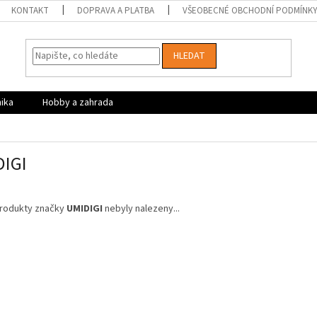
KONTAKT
DOPRAVA A PLATBA
VŠEOBECNÉ OBCHODNÍ PODMÍNK
HLEDAT
nika
Hobby a zahrada
DIGI
rodukty značky
UMIDIGI
nebyly nalezeny...