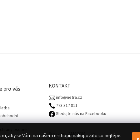
KONTAKT
e pro vás
info@netra.cz
773 317 811‬
latba
Sledujte nás na Facebooku
 obchodní
chrany osobních
Spravuje JAMACOM, s.r.o.
om, aby se Vám na našem e-shopu nakupovalo co nejlépe.
S
Design by
FILIPES MEDIA
🧡