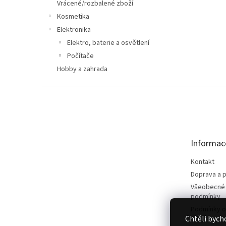
n
Vrácené/rozbalené zboží
e
Kosmetika
l
Elektronika
Elektro, baterie a osvětlení
Počítače
Hobby a zahrada
Z
á
p
a
t
Informac
í
Kontakt
Doprava a p
Všeobecné
podmínky
Podmínky o
Chtěli bych
údajů