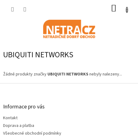
Přejít
NÁKUP
na
obsah
KOŠÍK
UBIQUITI NETWORKS
Žádné produkty značky
UBIQUITI NETWORKS
nebyly nalezeny...
Z
á
p
a
Informace pro vás
t
Kontakt
í
Doprava a platba
Všeobecné obchodní podmínky