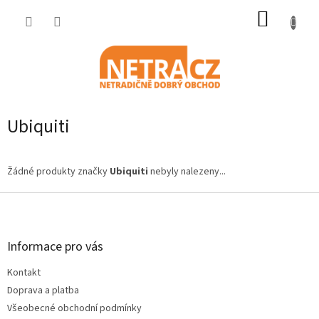
Přejít
NÁKUP
na
obsah
KOŠÍK
Ubiquiti
Žádné produkty značky
Ubiquiti
nebyly nalezeny...
Z
á
p
a
Informace pro vás
t
Kontakt
í
Doprava a platba
Všeobecné obchodní podmínky