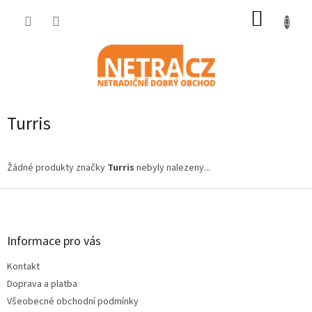
Přejít
NÁKUP
na
obsah
KOŠÍK
Turris
Žádné produkty značky
Turris
nebyly nalezeny...
Z
á
p
a
Informace pro vás
t
Kontakt
í
Doprava a platba
Všeobecné obchodní podmínky