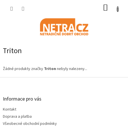
Přejít
NÁKUP
na
obsah
KOŠÍK
Triton
Žádné produkty značky
Triton
nebyly nalezeny...
Z
á
p
a
Informace pro vás
t
Kontakt
í
Doprava a platba
Všeobecné obchodní podmínky