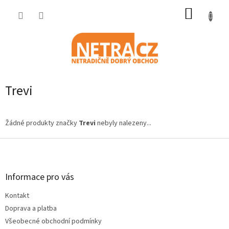
Přejít
NÁKUP
na
obsah
KOŠÍK
Trevi
Žádné produkty značky
Trevi
nebyly nalezeny...
Z
á
p
a
Informace pro vás
t
Kontakt
í
Doprava a platba
Všeobecné obchodní podmínky