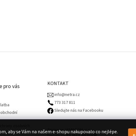
KONTAKT
e pro vás
info@netra.cz
773 317 811‬
latba
Sledujte nás na Facebooku
 obchodní
chrany osobních
Spravuje JAMACOM, s.r.o.
om, aby se Vám na našem e-shopu nakupovalo co nejlépe.
S
Design by
FILIPES MEDIA
🧡