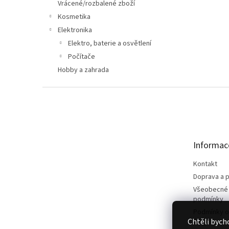
n
Vrácené/rozbalené zboží
e
Kosmetika
l
Elektronika
Elektro, baterie a osvětlení
Počítače
Hobby a zahrada
Z
á
p
a
t
Informac
í
Kontakt
Doprava a p
Všeobecné
podmínky
Podmínky o
Chtěli bych
údajů