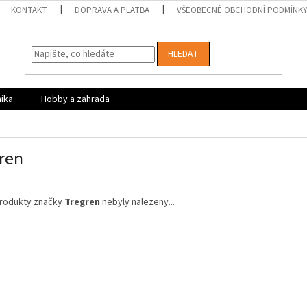
KONTAKT
DOPRAVA A PLATBA
VŠEOBECNÉ OBCHODNÍ PODMÍNK
HLEDAT
nika
Hobby a zahrada
ren
rodukty značky
Tregren
nebyly nalezeny...