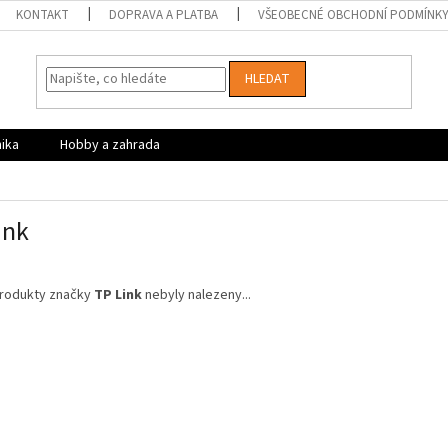
KONTAKT
DOPRAVA A PLATBA
VŠEOBECNÉ OBCHODNÍ PODMÍNK
HLEDAT
nika
Hobby a zahrada
ink
rodukty značky
TP Link
nebyly nalezeny...