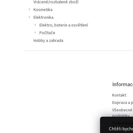
n
Vrácené/rozbalené zboží
e
Kosmetika
l
Elektronika
Elektro, baterie a osvětlení
Počítače
Hobby a zahrada
Z
á
p
a
t
Informac
í
Kontakt
Doprava a p
Všeobecné
podmínky
Podmínky o
Chtěli bych
údajů