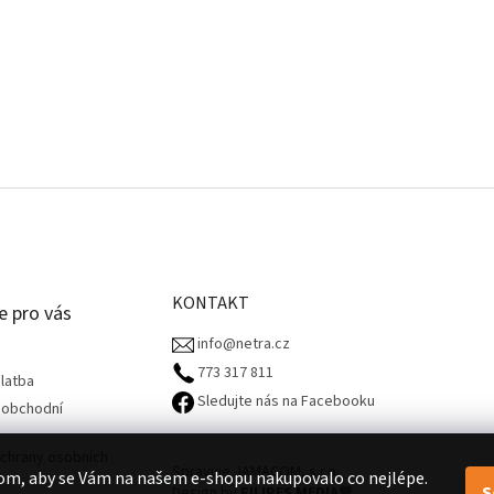
KONTAKT
e pro vás
info@netra.cz
773 317 811‬
latba
Sledujte nás na Facebooku
 obchodní
chrany osobních
Spravuje JAMACOM, s.r.o.
om, aby se Vám na našem e-shopu nakupovalo co nejlépe.
S
Design by
FILIPES MEDIA
🧡