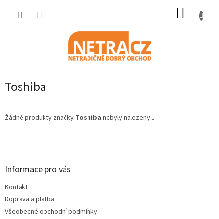
Přejít
NÁKUP
na
obsah
KOŠÍK
Toshiba
Žádné produkty značky
Toshiba
nebyly nalezeny...
Z
á
p
a
Informace pro vás
t
Kontakt
í
Doprava a platba
Všeobecné obchodní podmínky