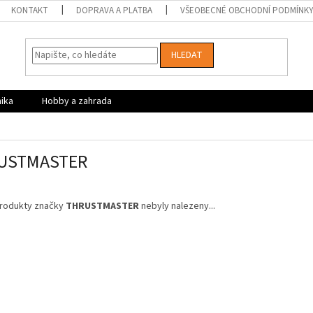
KONTAKT
DOPRAVA A PLATBA
VŠEOBECNÉ OBCHODNÍ PODMÍNK
HLEDAT
nika
Hobby a zahrada
USTMASTER
rodukty značky
THRUSTMASTER
nebyly nalezeny...