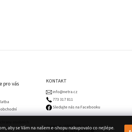
KONTAKT
e pro vás
info@netra.cz
773 317 811‬
latba
Sledujte nás na Facebooku
 obchodní
chrany osobních
Spravuje JAMACOM, s.r.o.
om, aby se Vám na našem e-shopu nakupovalo co nejlépe.
S
Design by
FILIPES MEDIA
🧡