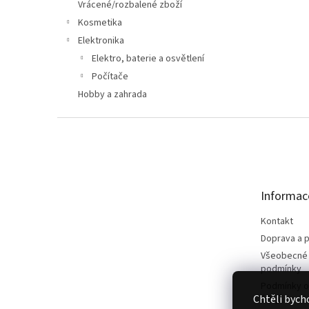
n
Vrácené/rozbalené zboží
e
Kosmetika
l
Elektronika
Elektro, baterie a osvětlení
Počítače
Hobby a zahrada
Z
á
p
a
t
Informac
í
Kontakt
Doprava a p
Všeobecné
podmínky
Podmínky o
Chtěli bych
údajů