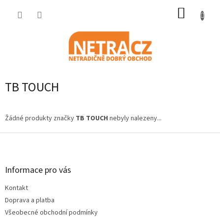
Přejít
NÁKUP
na
obsah
KOŠÍK
TB TOUCH
Žádné produkty značky
TB TOUCH
nebyly nalezeny...
Z
á
p
a
Informace pro vás
t
Kontakt
í
Doprava a platba
Všeobecné obchodní podmínky