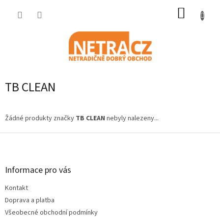
Přejít
NÁKUP
na
obsah
KOŠÍK
TB CLEAN
Žádné produkty značky
TB CLEAN
nebyly nalezeny...
Z
á
p
a
Informace pro vás
t
Kontakt
í
Doprava a platba
Všeobecné obchodní podmínky