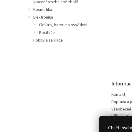
n
Vrácené/rozbalené zboží
e
Kosmetika
l
Elektronika
Elektro, baterie a osvětlení
Počítače
Hobby a zahrada
Z
á
p
a
t
Informac
í
Kontakt
Doprava a p
Všeobecné
podmínky
Podmínky o
Chtěli bych
údajů