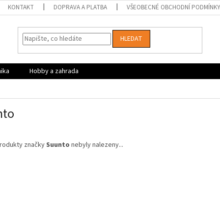
KONTAKT
DOPRAVA A PLATBA
VŠEOBECNÉ OBCHODNÍ PODMÍNK
HLEDAT
nika
Hobby a zahrada
nto
rodukty značky
Suunto
nebyly nalezeny...