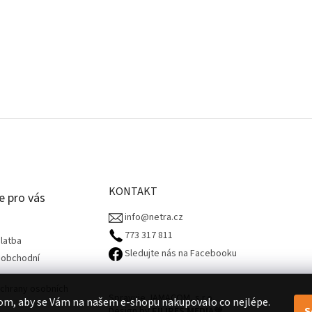
KONTAKT
e pro vás
info@netra.cz
773 317 811‬
latba
Sledujte nás na Facebooku
 obchodní
chrany osobních
Spravuje JAMACOM, s.r.o.
om, aby se Vám na našem e-shopu nakupovalo co nejlépe.
S
Design by
FILIPES MEDIA
🧡