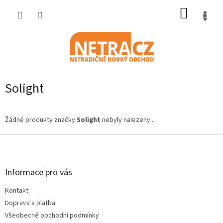
Přejít
NÁKUP
na
obsah
KOŠÍK
Solight
Žádné produkty značky
Solight
nebyly nalezeny...
Z
á
p
a
Informace pro vás
t
Kontakt
í
Doprava a platba
Všeobecné obchodní podmínky