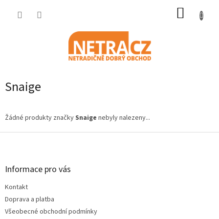
Přejít
NÁKUP
na
obsah
KOŠÍK
Snaige
Žádné produkty značky
Snaige
nebyly nalezeny...
Z
á
p
a
Informace pro vás
t
Kontakt
í
Doprava a platba
Všeobecné obchodní podmínky