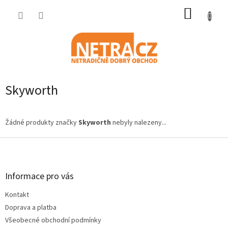
Přejít
NÁKUP
na
obsah
KOŠÍK
Skyworth
Žádné produkty značky
Skyworth
nebyly nalezeny...
Z
á
p
a
Informace pro vás
t
Kontakt
í
Doprava a platba
Všeobecné obchodní podmínky