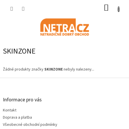
Přejít
NÁKUP
na
obsah
KOŠÍK
SKINZONE
Žádné produkty značky
SKINZONE
nebyly nalezeny...
Z
á
p
a
Informace pro vás
t
Kontakt
í
Doprava a platba
Všeobecné obchodní podmínky