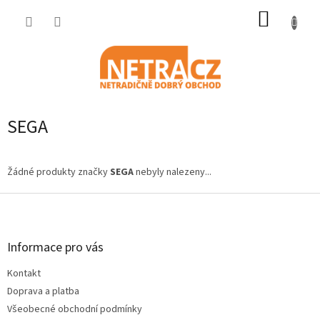
Přejít
NÁKUP
na
obsah
KOŠÍK
SEGA
Žádné produkty značky
SEGA
nebyly nalezeny...
Z
á
p
a
Informace pro vás
t
Kontakt
í
Doprava a platba
Všeobecné obchodní podmínky