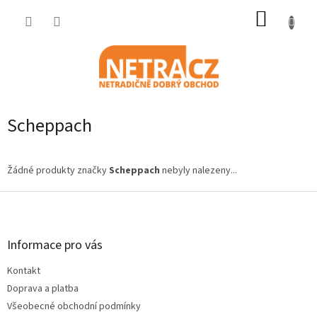
Přejít
NÁKUP
na
obsah
KOŠÍK
Scheppach
Žádné produkty značky
Scheppach
nebyly nalezeny...
Z
á
p
a
Informace pro vás
t
Kontakt
í
Doprava a platba
Všeobecné obchodní podmínky