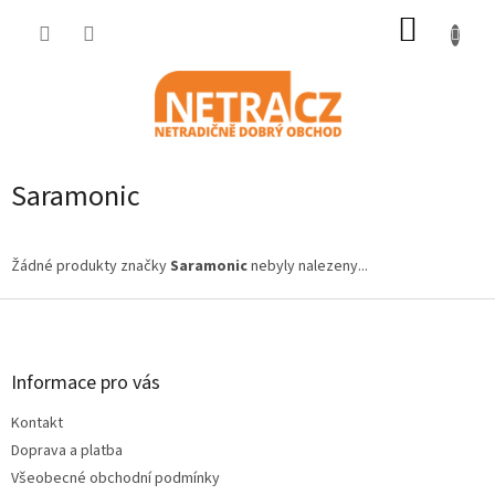
Přejít
NÁKUP
na
obsah
KOŠÍK
Saramonic
Žádné produkty značky
Saramonic
nebyly nalezeny...
Z
á
p
a
Informace pro vás
t
Kontakt
í
Doprava a platba
Všeobecné obchodní podmínky