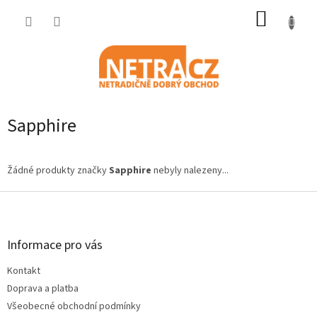
Přejít
NÁKUP
na
obsah
KOŠÍK
Sapphire
Žádné produkty značky
Sapphire
nebyly nalezeny...
Z
á
p
a
Informace pro vás
t
Kontakt
í
Doprava a platba
Všeobecné obchodní podmínky