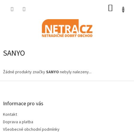
Přejít
NÁKUP
na
obsah
KOŠÍK
SANYO
Žádné produkty značky
SANYO
nebyly nalezeny...
Z
á
p
a
Informace pro vás
t
Kontakt
í
Doprava a platba
Všeobecné obchodní podmínky