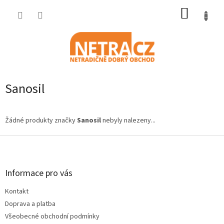
Přejít
NÁKUP
na
obsah
KOŠÍK
Sanosil
Žádné produkty značky
Sanosil
nebyly nalezeny...
Z
á
p
a
Informace pro vás
t
Kontakt
í
Doprava a platba
Všeobecné obchodní podmínky