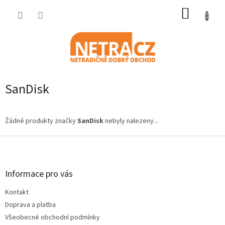
Přejít
NÁKUP
na
obsah
KOŠÍK
SanDisk
Žádné produkty značky
SanDisk
nebyly nalezeny...
Z
á
p
a
Informace pro vás
t
Kontakt
í
Doprava a platba
Všeobecné obchodní podmínky