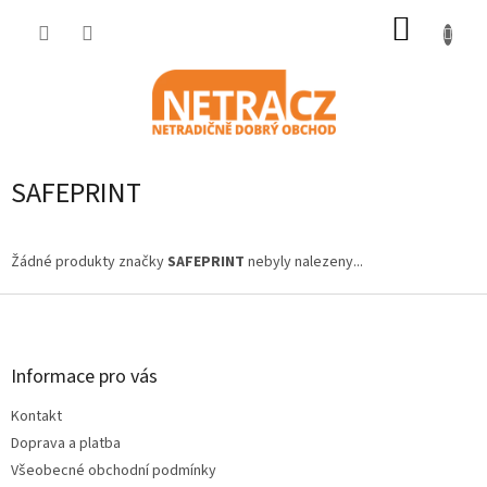
Přejít
NÁKUP
na
obsah
KOŠÍK
SAFEPRINT
Žádné produkty značky
SAFEPRINT
nebyly nalezeny...
Z
á
p
a
Informace pro vás
t
Kontakt
í
Doprava a platba
Všeobecné obchodní podmínky