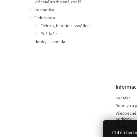
n
Vrácené/rozbalené zboží
e
Kosmetika
l
Elektronika
Elektro, baterie a osvětlení
Počítače
Hobby a zahrada
Z
á
p
a
t
Informac
í
Kontakt
Doprava a p
Všeobecné
podmínky
Podmínky o
Chtěli bych
údajů