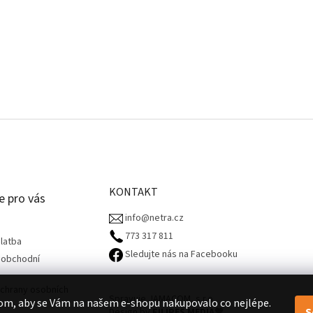
KONTAKT
e pro vás
info@netra.cz
773 317 811‬
latba
Sledujte nás na Facebooku
 obchodní
chrany osobních
Spravuje JAMACOM, s.r.o.
om, aby se Vám na našem e-shopu nakupovalo co nejlépe.
S
Design by
FILIPES MEDIA
🧡