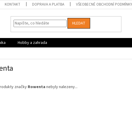
KONTAKT
DOPRAVA A PLATBA
VŠEOBECNÉ OBCHODNÍ PODMÍNK
HLEDAT
nika
Hobby a zahrada
enta
rodukty značky
Rowenta
nebyly nalezeny...