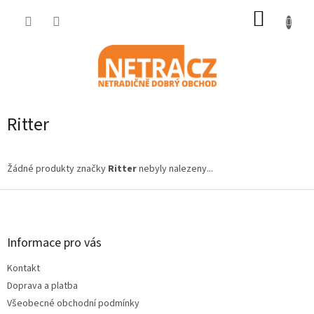
Přejít
NÁKUP
na
obsah
KOŠÍK
Ritter
Žádné produkty značky
Ritter
nebyly nalezeny...
Z
á
p
a
Informace pro vás
t
Kontakt
í
Doprava a platba
Všeobecné obchodní podmínky