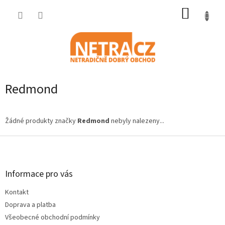
Přejít
NÁKUP
na
obsah
KOŠÍK
Redmond
Žádné produkty značky
Redmond
nebyly nalezeny...
Z
á
p
a
Informace pro vás
t
Kontakt
í
Doprava a platba
Všeobecné obchodní podmínky