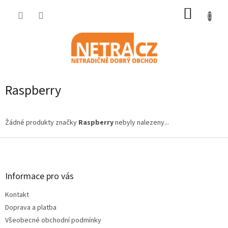
Přejít
NÁKUP
na
obsah
KOŠÍK
Raspberry
Žádné produkty značky
Raspberry
nebyly nalezeny...
Z
á
p
a
Informace pro vás
t
Kontakt
í
Doprava a platba
Všeobecné obchodní podmínky