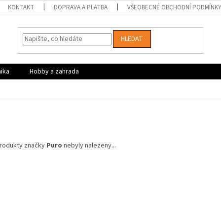
KONTAKT
DOPRAVA A PLATBA
VŠEOBECNÉ OBCHODNÍ PODMÍNK
HLEDAT
nika
Hobby a zahrada
o
rodukty značky
Puro
nebyly nalezeny...