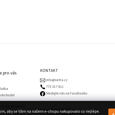
KONTAKT
e pro vás
info@netra.cz
773 317 811‬
latba
Sledujte nás na Facebooku
 obchodní
chrany osobních
Spravuje JAMACOM, s.r.o.
om, aby se Vám na našem e-shopu nakupovalo co nejlépe.
S
Design by
FILIPES MEDIA
🧡