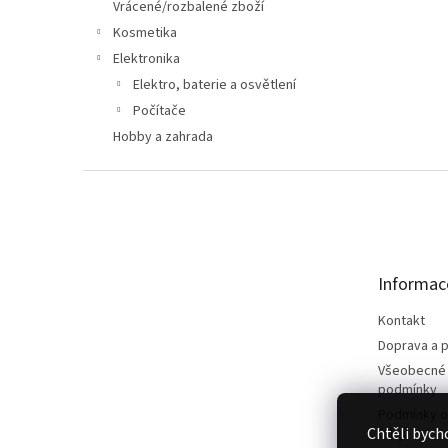
n
Vrácené/rozbalené zboží
e
Kosmetika
l
Elektronika
Elektro, baterie a osvětlení
Počítače
Hobby a zahrada
Z
á
p
a
t
Informac
í
Kontakt
Doprava a p
Všeobecné
podmínky
Podmínky o
Chtěli bych
údajů