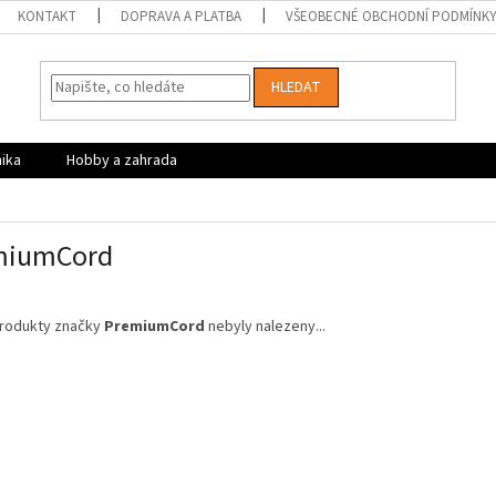
KONTAKT
DOPRAVA A PLATBA
VŠEOBECNÉ OBCHODNÍ PODMÍNK
HLEDAT
nika
Hobby a zahrada
miumCord
rodukty značky
PremiumCord
nebyly nalezeny...