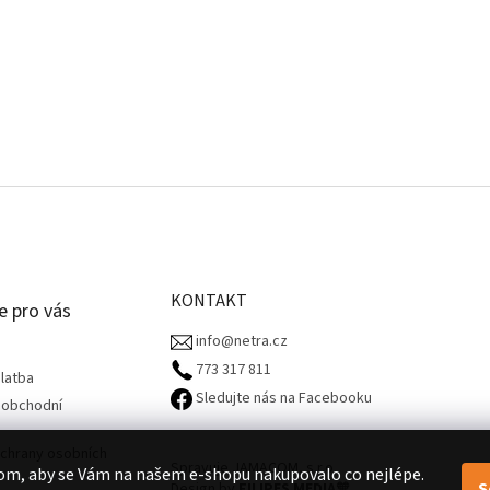
KONTAKT
e pro vás
info@netra.cz
773 317 811‬
latba
Sledujte nás na Facebooku
 obchodní
chrany osobních
Spravuje JAMACOM, s.r.o.
om, aby se Vám na našem e-shopu nakupovalo co nejlépe.
S
Design by
FILIPES MEDIA
🧡