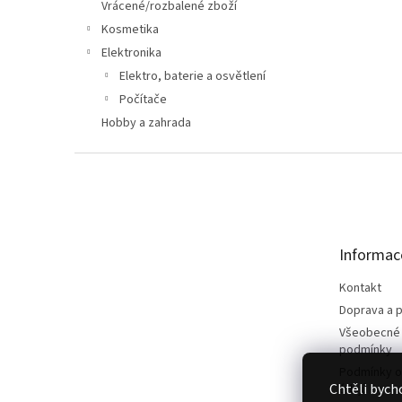
n
Vrácené/rozbalené zboží
e
Kosmetika
l
Elektronika
Elektro, baterie a osvětlení
Počítače
Hobby a zahrada
Z
á
p
a
t
Informac
í
Kontakt
Doprava a p
Všeobecné
podmínky
Podmínky o
Chtěli bych
údajů