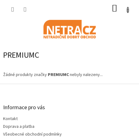
Přejít
NÁKUP
na
obsah
KOŠÍK
PREMIUMC
Žádné produkty značky
PREMIUMC
nebyly nalezeny...
Z
á
p
a
Informace pro vás
t
Kontakt
í
Doprava a platba
Všeobecné obchodní podmínky