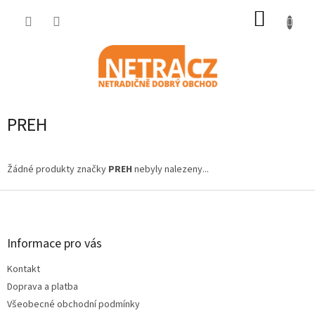
Přejít
NÁKUP
na
obsah
KOŠÍK
PREH
Žádné produkty značky
PREH
nebyly nalezeny...
Z
á
p
a
Informace pro vás
t
Kontakt
í
Doprava a platba
Všeobecné obchodní podmínky