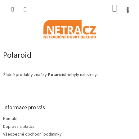
Přejít
NÁKUP
na
obsah
KOŠÍK
Polaroid
Žádné produkty značky
Polaroid
nebyly nalezeny...
Z
á
p
a
Informace pro vás
t
Kontakt
í
Doprava a platba
Všeobecné obchodní podmínky