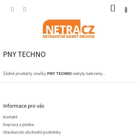
Přejít
NÁKUP
na
obsah
KOŠÍK
PNY TECHNO
Žádné produkty značky
PNY TECHNO
nebyly nalezeny...
Z
á
p
a
Informace pro vás
t
Kontakt
í
Doprava a platba
Všeobecné obchodní podmínky